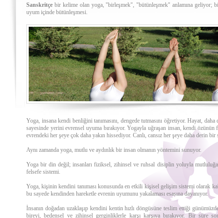
Sanskritçe
bir kelime olan yoga, "birleşmek", "bütünleşmek" anlamına geliyor; bire
uyum içinde bütünleşmesi.
Yoga, insana kendi benliğini tanımasını, dengede tutmasını öğretiyor. Hayat, daha 
sayesinde yerini evrensel uyuma bırakıyor. Yogayla uğraşan insan, kendi özünün f
evrendeki her şeye çok daha yakın hissediyor. Canlı, cansız her şeye daha derin bir
Aynı zamanda yoga, mutlu ve aydınlık bir insan olmanın yöntemini sunuyor.
Yoga bir din değil; insanları fiziksel, zihinsel ve ruhsal disiplin yoluyla mutlulu
felsefe sistemi.
Yoga, kişinin kendini tanıması konusunda en etkili kişisel gelişim sistemi olarak ka
bu sayede kendinden hareketle evrenin uyumunu yakalaması esasına dayanıyor.
İnsanın doğadan uzaklaşıp kendini kentin hızlı döngüsüne teslim ettiği günümüzde
bireyi, bedensel ve zihinsel gerginliklerle karşı karşıya bırakıyor. Bir süre son