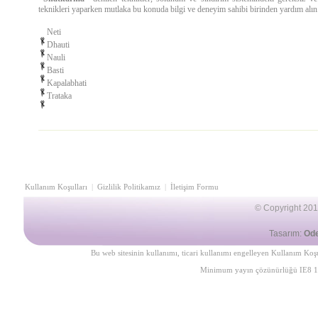
teknikleri yaparken mutlaka bu konuda bilgi ve deneyim sahibi birinden yardım alın
Neti
Dhauti
Nauli
Basti
Kapalabhati
Trataka
Kullanım Koşulları
|
Gizlilik Politikamız
|
İletişim Formu
©
Copyright 2013
Tasarım:
Od
Bu web sitesinin kullanımı, ticari kullanımı engelleyen
Kullanım Koşu
Minimum yayın çözünürlüğü IE8 1