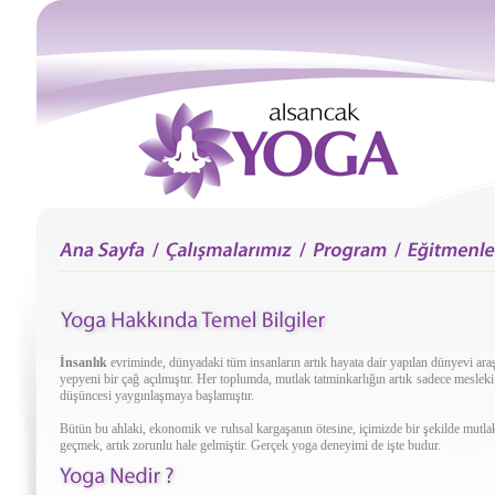
İnsanlık
evriminde, dünyadaki tüm insanların artık hayata dair yapılan dünyevi araş
yepyeni bir çağ açılmıştır. Her toplumda, mutlak tatminkarlığın artık sadece mesleki 
düşüncesi yaygınlaşmaya başlamıştır.
Bütün bu ahlaki, ekonomik ve ruhsal kargaşanın ötesine, içimizde bir şekilde mutl
geçmek, artık zorunlu hale gelmiştir. Gerçek yoga deneyimi de işte budur.