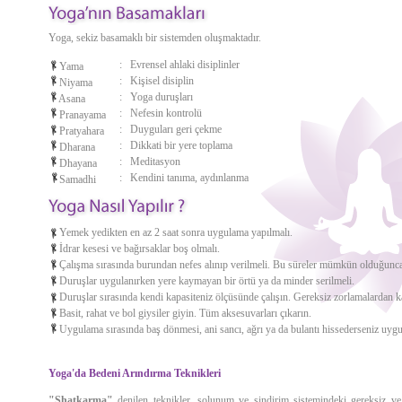
Yoga, sekiz basamaklı bir sistemden oluşmaktadır.
:
Evrensel ahlaki disiplinler
Yama
:
Kişisel disiplin
Niyama
:
Yoga duruşları
Asana
:
Nefesin kontrolü
Pranayama
:
Duyguları geri çekme
Pratyahara
:
Dikkati bir yere toplama
Dharana
:
Meditasyon
Dhayana
:
Kendini tanıma, aydınlanma
Samadhi
Yemek yedikten en az 2 saat sonra uygulama yapılmalı.
İdrar kesesi ve bağırsaklar boş olmalı.
Çalışma sırasında burundan nefes alınıp verilmeli. Bu süreler mümkün olduğunca e
Duruşlar uygulanırken yere kaymayan bir örtü ya da minder serilmeli.
Duruşlar sırasında kendi kapasiteniz ölçüsünde çalışın. Gereksiz zorlamalardan k
Basit, rahat ve bol giysiler giyin. Tüm aksesuvarları çıkarın.
Uygulama sırasında baş dönmesi, ani sancı, ağrı ya da bulantı hissederseniz uygu
Yoga'da Bedeni Arındırma Teknikleri
"Shatkarma"
denilen teknikler, solunum ve sindirim sistemindeki gereksiz v