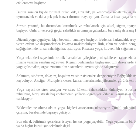
etkilenmeye başlıyor.
Bunun sonucu kişide zihinsel bulanıklık, sinirlilik, psikosomatik rahatsızlıklar, b
uyumsuzluk ve daha pek çok benzer durum ortaya çıkıyor. Zamanla insan yaşama se
Stresin yarattığı bu durumdan kurtulmak ve rahatlamak için alkol, sigara, uy
başlıyor. Onların vereceği geçici rahatlıkla avunmaya çalışırken, bu yanlış davranış 
Düzenli yoga uygulayan kişi, bedenini tanımaya başlıyor. Bedensel farkındalık artıyo
veren eylem ve düşüncelerden kolayca uzaklaşabiliyor. Ruh, zihin ve beden denges
sağlığa hem de ruhsal rahatlığa kavuşturuyor. Kısacası yoga, kuvvetli bir sağaltım ar
Yoga teknikleri sayesinde kronik hastalıklar iyileşirken, oluşabilecek rahatsızlık
İnsana yaşama sanatını öğretiyor. Kişinin bedeninden başlayarak tüm düzeylerde k
yoga çalışmaları, organizmanın tüm sistemlerini uyum içinde çalıştırıyor.
Solunum, sindirim, dolaşım, boşaltım ve sinir sistemleri dengeleniyor. Bağışıklık sis
kayboluyor. Akciğer, Multiple Skleroz, kanser hastalarında iyileşmeler görülürken, ha
Yoga sayesinde stres azalıyor ve stres kökenli rahatsızlıklar önleniyor. Strest
rahatlıyor, birey stresle baş edebilmenin yollarını öğreniyor. Zihinsel karmaşalar so
uzaklaşıyor.
Beklentiler ne olursa olsun yoga, kişileri amaçlarına ulaştırıyor. Çünkü çok yönl
çalışma, beraberinde başarıyı getiriyor.
Son olarak belirtmek gerekirse, isteyen herkes yoga yapabilir. Yoga yapmanın bir 
ya da hiçbir kuruluşun tekelinde değil.