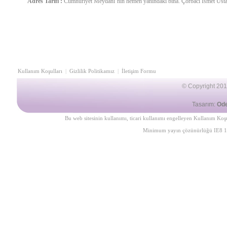
Adres Tarifi :
Cumhuriyet Meydanı’nın hemen yanındaki bina. Çorbacı İsmet Usta
Kullanım Koşulları
|
Gizlilik Politikamız
|
İletişim Formu
©
Copyright 2013
Tasarım:
Od
Bu web sitesinin kullanımı, ticari kullanımı engelleyen
Kullanım Koşu
Minimum yayın çözünürlüğü IE8 1