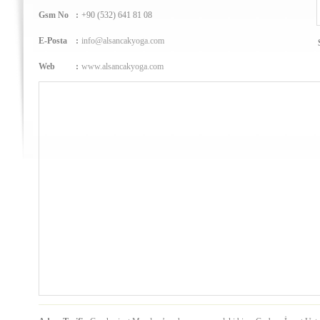
Gsm No
:
+90 (532) 641 81 08
E-Posta
:
info@alsancakyoga.com
Web
:
www.alsancakyoga.com