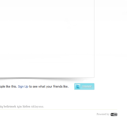
üş belirtmek için lütfen
tıklayınız.
Powered by: